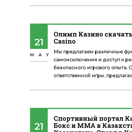
Олимп Казино скачать
21
Casino
Мы предлагаем различные функ
MAY
самоисключения и доступ к р
безопасного игрового опыта. 
ответственной игры, предлагая 
Спортивный портал Ка
21
Бокс и ММА в Казахста