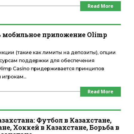
Read More
 мобильное приложение Olimp
ции (такие как лимиты на депозиты), опции
есурсам поддержки для обеспечения
Olimp Casino придерживается принципов
игрокам...
Read More
захстана: Футбол в Казахстане,
не, Хоккей в Казахстане, Борьба в