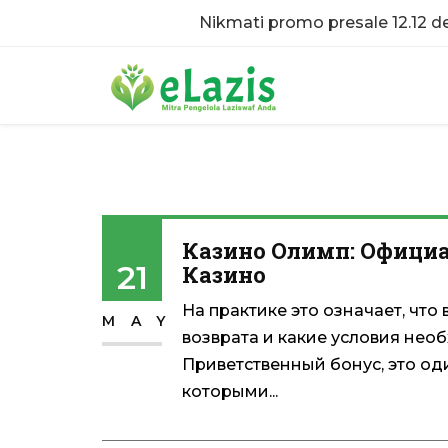
Nikmati promo presale 12.12 
Казино Олимп: Офици
21
Казино
На практике это означает, что
MAY
возврата и какие условия нео
Приветственный бонус, это од
которыми...