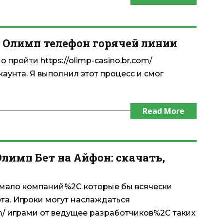
 Олимп телефон горячей линии
 пройти https://olimp-casino.br.com/
унта. Я выполнил этот процесс и смог
Read More
лимп Бет на Айфон: скачать,
 мало компаний%2C которые бы всячески
та. Игроки могут наслаждаться
com/ играми от ведущее разработчиков%2C таких