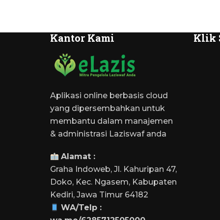
Kantor Kami
Klik 
Aplikasi online berbasis cloud
yang dipersembahkan untuk
membantu dalam manajemen
& administrasi Laziswaf anda
Alamat :
Graha Indoweb, Jl. Kahuripan 47,
Doko, Kec. Ngasem, Kabupaten
Kediri, Jawa Timur 64182
WA/Telp :