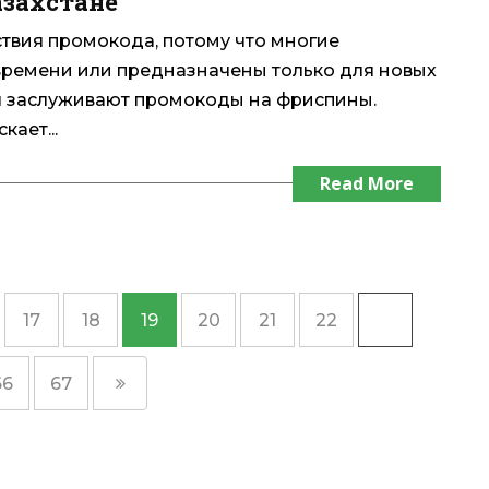
азахстане
твия промокода, потому что многие
ремени или предназначены только для новых
я заслуживают промокоды на фриспины.
ает...
Read More
17
18
19
20
21
22
…
66
67