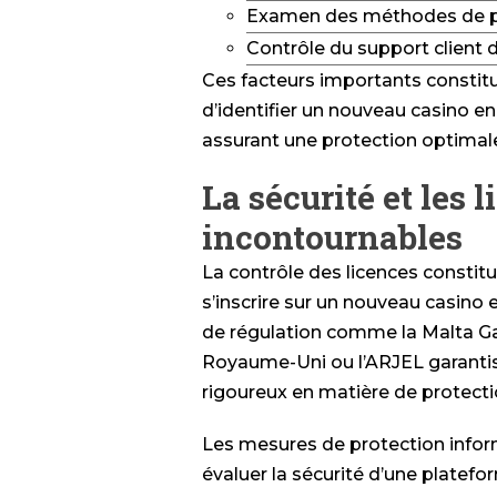
Examen des méthodes de p
Contrôle du support client 
Ces facteurs importants constitu
d’identifier un nouveau casino en
assurant une protection optimale
La sécurité et les 
incontournables
La contrôle des licences consti
s’inscrire sur un nouveau casino
de régulation comme la Malta Gam
Royaume-Uni ou l’ARJEL garantis
rigoureux en matière de protectio
Les mesures de protection infor
évaluer la sécurité d’une platefo