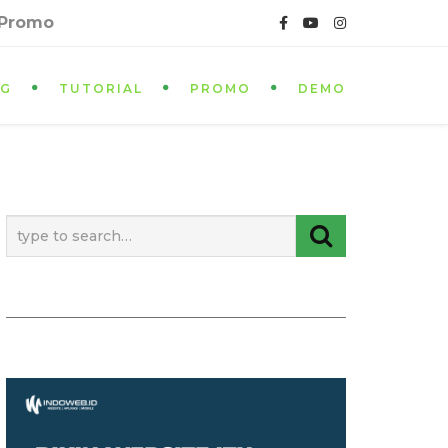
 Promo
OG
TUTORIAL
PROMO
DEMO