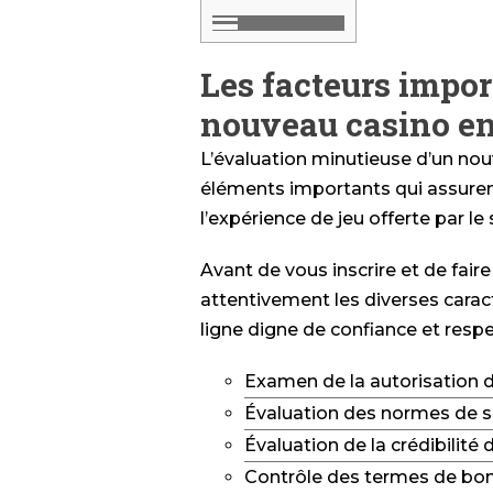
Les facteurs impor
nouveau casino en
L’évaluation minutieuse d’un no
éléments importants qui assurent
l’expérience de jeu offerte par le s
Avant de vous inscrire et de fair
attentivement les diverses carac
ligne digne de confiance et resp
Examen de la autorisation d
Évaluation des normes de s
Évaluation de la crédibilité
Contrôle des termes de bo