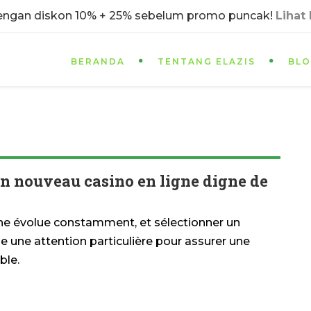
dengan diskon 10% + 25% sebelum promo puncak!
Lihat
BERANDA
TENTANG ELAZIS
BL
n nouveau casino en ligne digne de
gne évolue constamment, et sélectionner un
 une attention particulière pour assurer une
ble.