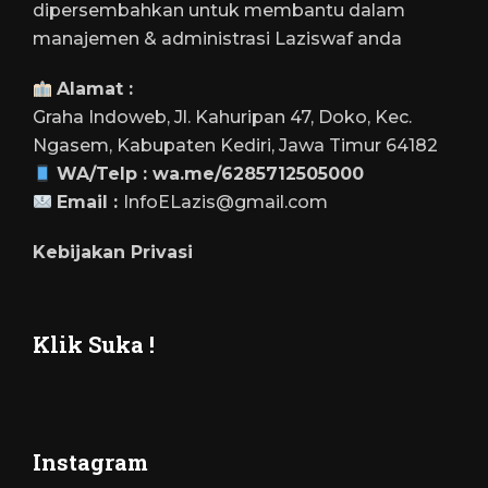
dipersembahkan untuk membantu dalam
manajemen & administrasi Laziswaf anda
Alamat :
Graha Indoweb, Jl. Kahuripan 47, Doko, Kec.
Ngasem, Kabupaten Kediri, Jawa Timur 64182
WA/Telp :
wa.me/6285712505000
Email :
InfoELazis@gmail.com
Kebijakan Privasi
Klik Suka !
Instagram