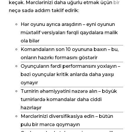
keçək. Mərclərinizi daha uğurlu etmək üçün
bir
neçə sadə addım təklif edirik:
Hər oyunu ayrıca araşdırın – eyni oyunun
müxtəlif versiyaları fərqli qaydalara malik
ola bilər
Komandaların son 10 oyununa baxın – bu,
onların hazırkı formasını göstərir
Oyunçuların fərdi performansını yoxlayın –
bəzi oyunçular kritik anlarda daha yaxşı
oynayır
Turnirin əhəmiyyətini nəzərə alın – böyük
turnirlərdə komandalar daha ciddi
hazırlaşır
Mərclərinizi diversifikasiya edin – bütün
pulu bir mərcə qoymayın