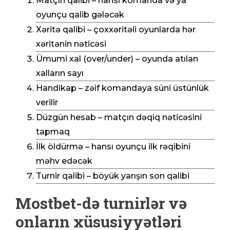
Matçın qalibi – hansı komanda və ya
oyunçu qalib gələcək
Xəritə qalibi – çoxxəritəli oyunlarda hər
xəritənin nəticəsi
Ümumi xal (over/under) – oyunda atılan
xalların sayı
Handikap – zəif komandaya süni üstünlük
verilir
Düzgün hesab – matçın dəqiq nəticəsini
tapmaq
İlk öldürmə – hansı oyunçu ilk rəqibini
məhv edəcək
Turnir qalibi – böyük yarışın son qalibi
Mostbet-də turnirlər və
onların xüsusiyyətləri