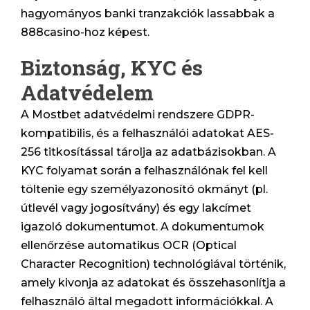
hagyományos banki tranzakciók lassabbak a
888casino-hoz képest.
Biztonság, KYC és
Adatvédelem
A Mostbet adatvédelmi rendszere GDPR-
kompatibilis, és a felhasználói adatokat AES-
256 titkosítással tárolja az adatbázisokban. A
KYC folyamat során a felhasználónak fel kell
töltenie egy személyazonosító okmányt (pl.
útlevél vagy jogosítvány) és egy lakcímet
igazoló dokumentumot. A dokumentumok
ellenőrzése automatikus OCR (Optical
Character Recognition) technológiával történik,
amely kivonja az adatokat és összehasonlítja a
felhasználó által megadott információkkal. A