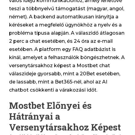
valós idejű kommunikációhoz, amely lehetővé
teszi a többnyelvű támogatást (magyar, angol,
német). A backend automatikusan irányítja a
kéréseket a megfelelő ügynökhöz a nyelv és a
probléma típusa alapján. A válaszidő átlagosan
2 perc a chat esetében, és 24 óra az e-mail
esetében. A platform egy FAQ adatbázist is
kínál, amelyet a felhasználók böngészhetnek. A
versenytársakhoz képest a Mostbet chat
válaszideje gyorsabb, mint a 20Bet esetében,
de lassabb, mint a Bet365-nél, ahol az AI
chatbot csökkenti a várakozási időt.
Mostbet Előnyei és
Hátrányai a
Versenytársakhoz Képest