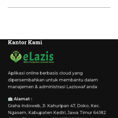
Kantor Kami
Aplikasi online berbasis cloud yang
dipersembahkan untuk membantu dalam
manajemen & administrasi Laziswaf anda
Alamat :
Graha Indoweb, Jl. Kahuripan 47, Doko, Kec.
Ngasem, Kabupaten Kediri, Jawa Timur 64182