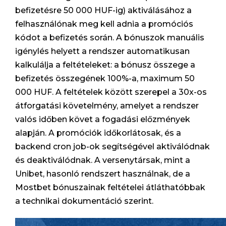
befizetésre 50 000 HUF-ig) aktiválásához a
felhasználónak meg kell adnia a promóciós
kódot a befizetés során. A bónuszok manuális
igénylés helyett a rendszer automatikusan
kalkulálja a feltételeket: a bónusz összege a
befizetés összegének 100%-a, maximum 50
000 HUF. A feltételek között szerepel a 30x-os
átforgatási követelmény, amelyet a rendszer
valós időben követ a fogadási előzmények
alapján. A promóciók időkorlátosak, és a
backend cron job-ok segítségével aktiválódnak
és deaktiválódnak. A versenytársak, mint a
Unibet, hasonló rendszert használnak, de a
Mostbet bónuszainak feltételei átláthatóbbak
a technikai dokumentáció szerint.