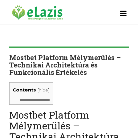
Mostbet Platform Mélymerülés –
Technikai Architektúra és
Funkcionális Értékelés
Contents
[
hide
]
Mostbet Platform
Mélymerülés –
Technikai Architektúra