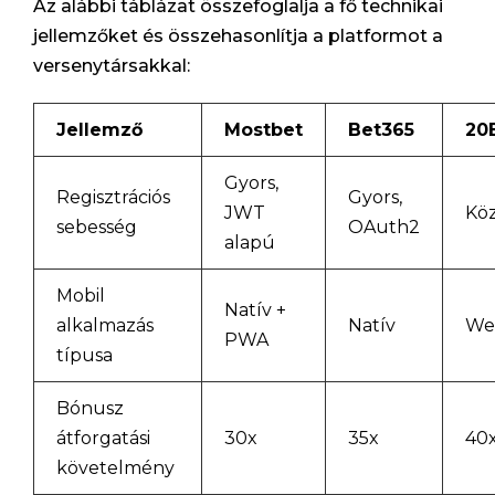
Az alábbi táblázat összefoglalja a fő technikai
jellemzőket és összehasonlítja a platformot a
versenytársakkal:
Jellemző
Mostbet
Bet365
20
Gyors,
Regisztrációs
Gyors,
JWT
Kö
sebesség
OAuth2
alapú
Mobil
Natív +
alkalmazás
Natív
We
PWA
típusa
Bónusz
átforgatási
30x
35x
40
követelmény