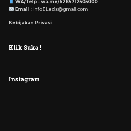
WA/Telp :
wa.me/6285712505000
Email :
InfoELazis@gmail.com
Kebijakan Privasi
Klik Suka !
Instagram