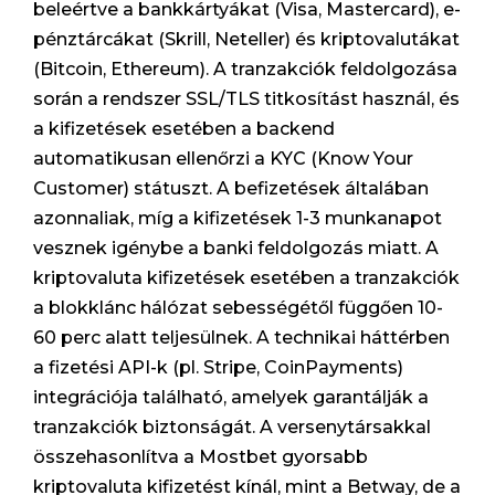
beleértve a bankkártyákat (Visa, Mastercard), e-
pénztárcákat (Skrill, Neteller) és kriptovalutákat
(Bitcoin, Ethereum). A tranzakciók feldolgozása
során a rendszer SSL/TLS titkosítást használ, és
a kifizetések esetében a backend
automatikusan ellenőrzi a KYC (Know Your
Customer) státuszt. A befizetések általában
azonnaliak, míg a kifizetések 1-3 munkanapot
vesznek igénybe a banki feldolgozás miatt. A
kriptovaluta kifizetések esetében a tranzakciók
a blokklánc hálózat sebességétől függően 10-
60 perc alatt teljesülnek. A technikai háttérben
a fizetési API-k (pl. Stripe, CoinPayments)
integrációja található, amelyek garantálják a
tranzakciók biztonságát. A versenytársakkal
összehasonlítva a Mostbet gyorsabb
kriptovaluta kifizetést kínál, mint a Betway, de a