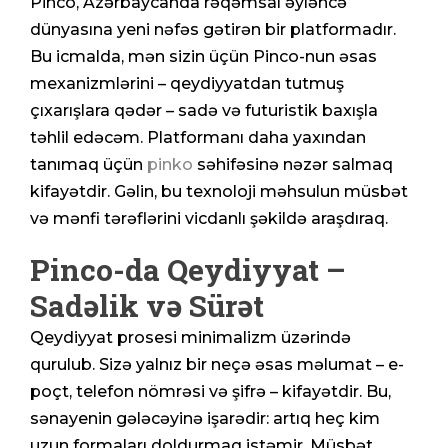
Pinco, Azərbaycanda rəqəmsal əyləncə
dünyasına yeni nəfəs gətirən bir platformadır.
Bu icmalda, mən sizin üçün Pinco-nun əsas
mexanizmlərini – qeydiyyatdan tutmuş
çıxarışlara qədər – sadə və futuristik baxışla
təhlil edəcəm. Platformanı daha yaxından
tanımaq üçün
pinko
səhifəsinə nəzər salmaq
kifayətdir. Gəlin, bu texnoloji məhsulun müsbət
və mənfi tərəflərini vicdanlı şəkildə araşdıraq.
Pinco-da Qeydiyyat –
Sadəlik və Sürət
Qeydiyyat prosesi minimalizm üzərində
qurulub. Sizə yalnız bir neçə əsas məlumat – e-
poçt, telefon nömrəsi və şifrə – kifayətdir. Bu,
sənayenin gələcəyinə işarədir: artıq heç kim
uzun formaları doldurmaq istəmir. Müsbət