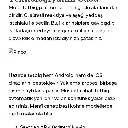
Mobil tətbiq, platformanın ən güclü alətlərindən
biridir. O, sürətli reaksiya və aşağı yaddaş
istehlakı ilə seçilir. Bu, ilk prinsiplərə qayıdışdır:
istifadəçi interfeysi elə qurulmalıdır ki, heç bir
əlavə klik olmadan istədiyinizə çatasınız.
Android və iOS Uyğunluğu
Hazırda tətbiq həm Android, həm də iOS
cihazlarını dəstəkləyir. Yükləmə prosesi birbaşa
rəsmi saytdan aparılır. Müsbət cəhət: tətbiq
avtomatik yenilənir və ən son funksiyaları əldə
edirsiniz. Mənfi cəhət: bəzi köhnə modellərdə
gecikmələr ola bilər.
Saytdan APK faylını yükləyin