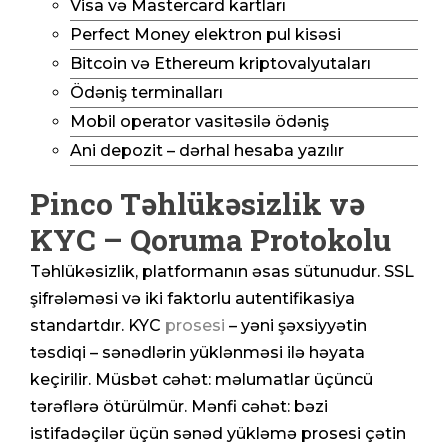
Visa və Mastercard kartları
Perfect Money elektron pul kisəsi
Bitcoin və Ethereum kriptovalyutaları
Ödəniş terminalları
Mobil operator vasitəsilə ödəniş
Ani depozit – dərhal hesaba yazılır
Pinco Təhlükəsizlik və
KYC – Qoruma Protokolu
Təhlükəsizlik, platformanın əsas sütunudur. SSL
şifrələməsi və iki faktorlu autentifikasiya
standartdır. KYC
prosesi
– yəni şəxsiyyətin
təsdiqi – sənədlərin yüklənməsi ilə həyata
keçirilir. Müsbət cəhət: məlumatlar üçüncü
tərəflərə ötürülmür. Mənfi cəhət: bəzi
istifadəçilər üçün sənəd yükləmə prosesi çətin