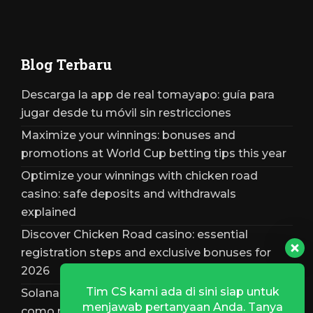
Blog Terbaru
Descarga la app de real tomayapo: guía para
jugar desde tu móvil sin restricciones
Maximize your winnings: bonuses and
promotions at World Cup betting tips this year
Optimize your winnings with chicken road
casino: safe deposits and withdrawals
explained
Discover Chicken Road casino: essential
registration steps and exclusive bonuses for
2026
Tim CS kami ada di sini siap untuk
Solana bônus – análise completa, requisitos e
menjawab pertanyaan Anda. Tanya
como reclamar