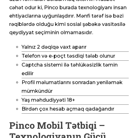
cəhət odur ki, Pinco burada texnologiyanı insan
ehtiyaclarına uyğunlaşdırır. Mənfi tərəf isə bəzi
rəqiblərdə olduğu kimi sosial şəbəkə vasitəsilə
qeydiyyat seçiminin olmamasıdır.
Yalnız 2 dəqiqə vaxt aparır
Telefon və e-poçt təsdiqi tələb olunur
Captcha sistemi ilə təhlükəsizlik təmin
edilir
Profil məlumatlarını sonradan yeniləmək
mümkündür
Yaş məhdudiyyəti 18+
Birdən çox hesab açmaq qadağandır
Pinco Mobil Tətbiqi –
Texnologiyanın Gücü