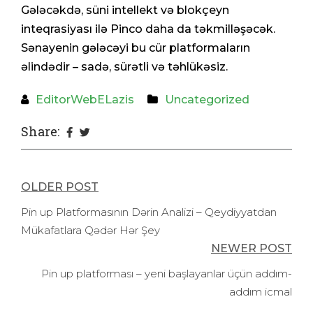
Gələcəkdə, süni intellekt və blokçeyn
inteqrasiyası ilə Pinco daha da təkmilləşəcək.
Sənayenin gələcəyi bu cür platformaların
əlindədir – sadə, sürətli və təhlükəsiz.
EditorWebELazis
Uncategorized
Share:
Post
OLDER POST
navigation
Pin up Platformasının Dərin Analizi – Qeydiyyatdan
Mükafatlara Qədər Hər Şey
NEWER POST
Pin up platforması – yeni başlayanlar üçün addım-
addım icmal