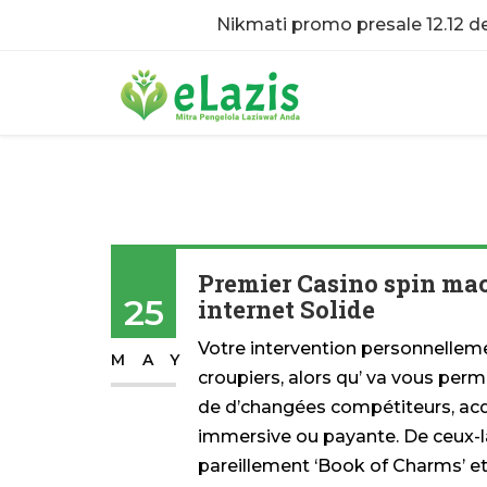
Nikmati promo presale 12.12 
Premier Casino spin mac
25
internet Solide
Votre intervention personnelleme
MAY
croupiers, alors qu’ va vous per
de d’changées compétiteurs, acq
immersive ou payante. De ceux-là
pareillement ‘Book of Charms’ et