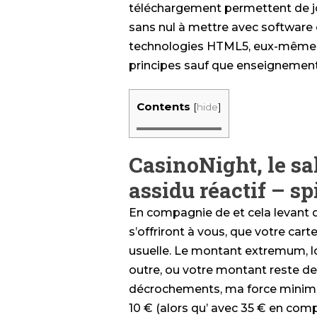
téléchargement permettent de jou
sans nul à mettre avec software 
technologies HTML5, eux-mêmes 
principes sauf que enseignemen
Contents
[
hide
]
CasinoNight, le sal
assidu réactif – s
En compagnie de et cela levant 
s’offriront à vous, que votre carte
usuelle. Le montant extremum, lor
outre, ou votre montant reste d
décrochements, ma force minimale
10 € (alors qu’ avec 35 € en com