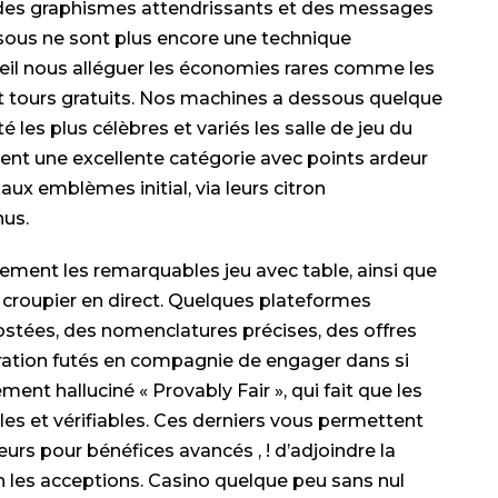
 des graphismes attendrissants et des messages
sous ne sont plus encore une technique
eil nous alléguer les économies rares comme les
t tours gratuits. Nos machines a dessous quelque
 les plus célèbres et variés les salle de jeu du
sent une excellente catégorie avec points ardeur
x emblèmes initial, via leurs citron
nus.
lement les remarquables jeu avec table, ainsi que
 croupier en direct. Quelques plateformes
ostées, des nomenclatures précises, des offres
tration futés en compagnie de engager dans si
ent halluciné « Provably Fair », qui fait que les
les et vérifiables. Ces derniers vous permettent
eurs pour bénéfices avancés , ! d’adjoindre la
n les acceptions. Casino quelque peu sans nul