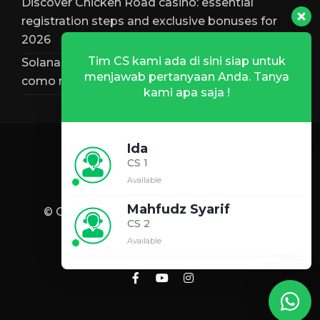
Discover Chicken Road casino: essential
registration steps and exclusive bonuses for
2026
Tim CS kami ada di sini siap untuk
Solana bônus – análise completa, requisitos e
menjawab pertanyaan Anda. Tanya
como reclamar
kami apa saja !
Ida
CS 1
Available
Mahfudz Syarif
© Copyright 2026 -
eLazis
Developed by
CS 2
Indoweb.id
Available