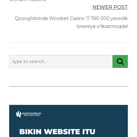
NEWER POST
Qozog'istonda Wowbet Casino 11 760 000 yevrolik
lotereya o'tkazmoqda!