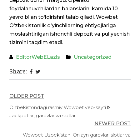
depozit uchun mavjud. Operator
foydalanuvchilardan balanslarini kamida 10
yevro bilan to'ldirishni talab qiladi. Wowbet
O'zbekistonlik o'yinchilarning ehtiyojlariga
moslashtirilgan ishonchli depozit va pul yechish
tizimini taqdim etadi.
EditorWebELazis
Uncategorized
Share:
Post
OLDER POST
navigation
O'zbekistondagi rasmiy Wowbet veb-sayti ᐈ
Jackpotlar, garovlar va slotlar
NEWER POST
Wowbet Uzbekistan ️ Onlayn garovlar, slotlar va