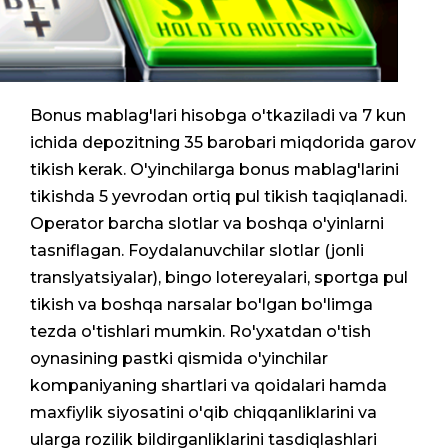
Bonus mablag'lari hisobga o'tkaziladi va 7 kun
ichida depozitning 35 barobari miqdorida garov
tikish kerak. O'yinchilarga bonus mablag'larini
tikishda 5 yevrodan ortiq pul tikish taqiqlanadi.
Operator barcha slotlar va boshqa o'yinlarni
tasniflagan. Foydalanuvchilar slotlar (jonli
translyatsiyalar), bingo lotereyalari, sportga pul
tikish va boshqa narsalar bo'lgan bo'limga
tezda o'tishlari mumkin. Ro'yxatdan o'tish
oynasining pastki qismida o'yinchilar
kompaniyaning shartlari va qoidalari hamda
maxfiylik siyosatini o'qib chiqqanliklarini va
ularga rozilik bildirganliklarini tasdiqlashlari