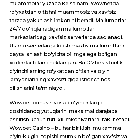
muammolar yuzaga kelsa ham, Wowbetda
ro'yxatdan o'tishni muammosiz va xavfsiz
tarzda yakunlash imkonini beradi.
Ma'lumotlar
24/7 qo'riqlanadigan ma'lumotlar
markazlaridagi xavfsiz serverlarda saqlanadi.
Ushbu serverlarga kirish maxfiy ma'lumotlarni
qayta ishlash bo'yicha bilimga ega bo'lgan
xodimlar bilan cheklangan. Bu O'zbekistonlik
o'yinchilarning ro'yxatdan o'tish va o'yin
jarayonlarining xavfsizligiga ishonch hosil
qilishlarini ta'minlaydi.
Wowbet bonus siyosati o'yinchilarga
boshidanoq yutuqlarini maksimal darajada
oshirish uchun turli xil imkoniyatlarni taklif etadi.
Wowbet Casino – bu har bir kishi mukammal
o'yin-kulgini topishi mumkin bo'lgan xavfsiz va