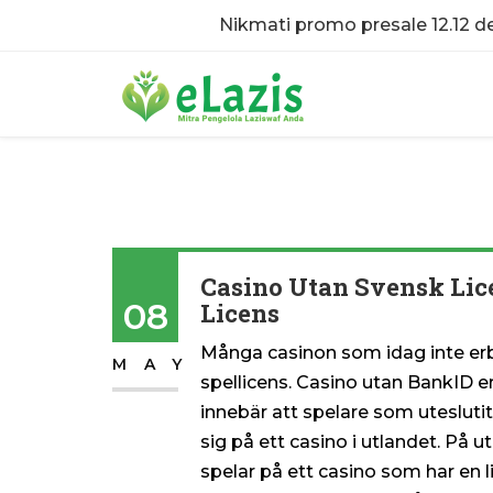
Nikmati promo presale 12.12 
Casino Utan Svensk Lic
08
Licens
Många casinon som idag inte erb
MAY
spellicens. Casino utan BankID er
innebär att spelare som uteslutit
sig på ett casino i utlandet. På 
spelar på ett casino som har en 