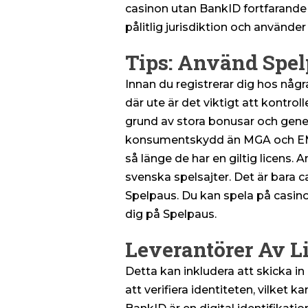
casinon utan BankID fortfarande v
pålitlig jurisdiktion och använd
Tips: Använd Spel
Innan du registrerar dig hos någr
där ute är det viktigt att kontrol
grund av stora bonusar och gen
konsumentskydd än MGA och EMTA
så länge de har en giltig licens.
svenska spelsajter. Det är bara c
Spelpaus. Du kan spela på casin
dig på Spelpaus.
Leverantörer Av L
Detta kan inkludera att skicka in
att verifiera identiteten, vilket 