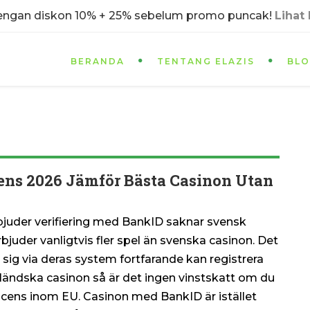
dengan diskon 10% + 25% sebelum promo puncak!
Lihat
BERANDA
TENTANG ELAZIS
BL
ens 2026 Jämför Bästa Casinon Utan
juder verifiering med BankID saknar svensk
bjuder vanligtvis fler spel än svenska casinon. Det
 sig via deras system fortfarande kan registrera
utländska casinon så är det ingen vinstskatt om du
licens inom EU. Casinon med BankID är istället