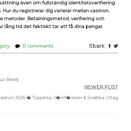
sättning även om fullständig identitetsverifiering
g. Hur du registrerar dig varierar mellan casinon,
ade metoder. Betalningsmetod, verifiering och
 lång tid det faktiskt tar att få dina pengar.
Share:
gory
0 comments
sur Betify
NEWER POST
asinon 2026 � Topplista, J�mf�relser & Snabba Uttag