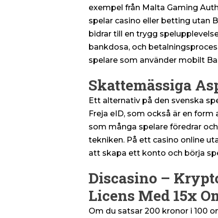
exempel från Malta Gaming Auth
spelar casino eller betting utan 
bidrar till en trygg spelupplevel
bankdosa, och betalningsprocess
spelare som använder mobilt Ba
Skattemässiga Asp
Ett alternativ på den svenska sp
Freja eID, som också är en form 
som många spelare föredrar och 
tekniken. På ett casino online ut
att skapa ett konto och börja spe
Discasino – Kryp
Licens Med 15x O
Om du satsar 200 kronor i 100 o