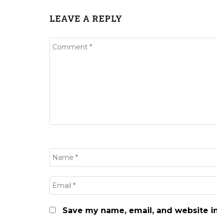
LEAVE A REPLY
Save my name, email, and website in