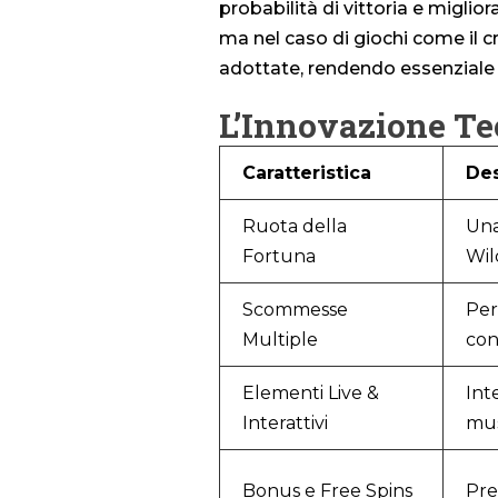
probabilità di vittoria e miglior
ma nel caso di giochi come il c
adottate, rendendo essenziale l
L’Innovazione Te
Caratteristica
Des
Ruota della
Una
Fortuna
Wil
Scommesse
Per
Multiple
co
Elementi Live &
Int
Interattivi
mus
Bonus e Free Spins
Pre