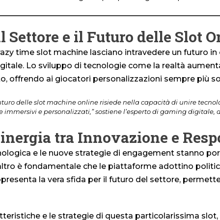
l Settore e il Futuro delle Slot 
azy time slot machine lasciano intravedere un futuro in c
itale. Lo sviluppo di tecnologie come la realtà aumentata
 offrendo ai giocatori personalizzazioni sempre più sof
uturo delle slot machine online risiede nella capacità di unire tecno
 immersivi e personalizzati,” sostiene l’esperto di gaming digitale, d
inergia tra Innovazione e Resp
cnologica e le nuove strategie di engagement stanno por
l’altro è fondamentale che le piattaforme adottino polit
ppresenta la vera sfida per il futuro del settore, permet
eristiche e le strategie di questa particolarissima slot, 