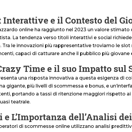
t Interattive e il Contesto del Gi
zzardo online ha raggiunto nel 2023 un valore stimato di 
tista. La tendenza verso titoli interattivi e social richied
Tra le innovazioni più rappresentative troviamo le slot 
ncenti, capaci di catturare anche il pubblico più giovan
razy Time e il suo Impatto sul 
resenta una risposta innovativa a questa esigenza di coi
na gigante, più livelli di scommessa e bonus, e un’inter
tenti, portando a tassi di ritenzione maggiori rispetto ai 
uasi teatrale.
 e L’Importanza dell’Analisi dei
i operatori di scommesse online utilizzano analisi predit