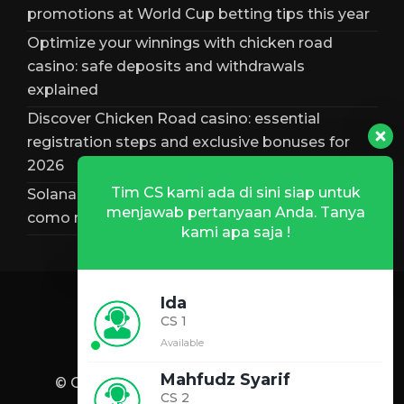
promotions at World Cup betting tips this year
Optimize your winnings with chicken road
casino: safe deposits and withdrawals
explained
Discover Chicken Road casino: essential
registration steps and exclusive bonuses for
2026
Tim CS kami ada di sini siap untuk
Solana bônus – análise completa, requisitos e
menjawab pertanyaan Anda. Tanya
como reclamar
kami apa saja !
Ida
CS 1
Available
Mahfudz Syarif
© Copyright 2026 -
eLazis
Developed by
CS 2