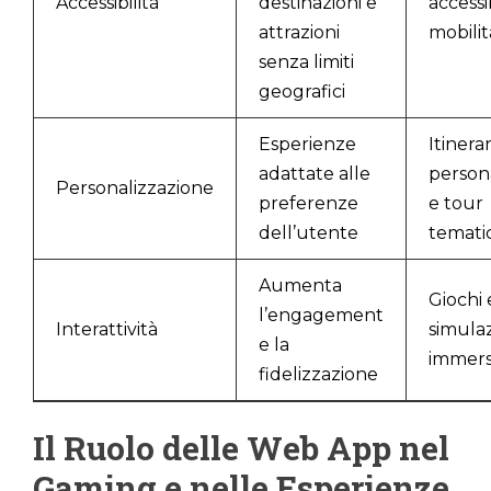
Accessibilità
destinazioni e
accessib
attrazioni
mobilit
senza limiti
geografici
Esperienze
Itinerar
adattate alle
persona
Personalizzazione
preferenze
e tour
dell’utente
tematic
Aumenta
Giochi 
l’engagement
Interattività
simulaz
e la
immers
fidelizzazione
Il Ruolo delle Web App nel
Gaming e nelle Esperienze