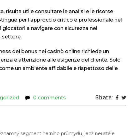
risulta utile consultare le analisi e le risorse
stingue per l’approccio critico e professionale nel
i giocatori a navigare con sicurezza nel
settore.
siness dei bonus nei casinò online richiede un
renza e attenzione alle esigenze del cliente. Solo
i come un ambiente affidabile e rispettoso delle
Share:
gorized
0 comments
 významný segment herního průmyslu, jenž neustále