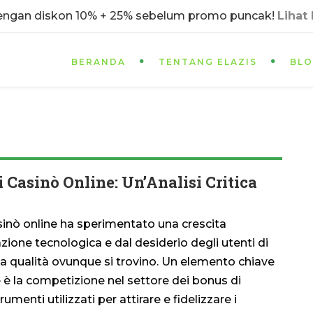
dengan diskon 10% + 25% sebelum promo puncak!
Lihat
BERANDA
TENTANG ELAZIS
BL
i Casinò Online: Un’Analisi Critica
casinò online ha sperimentato una crescita
azione tecnologica e dal desiderio degli utenti di
ta qualità ovunque si trovino. Un elemento chiave
è la competizione nel settore dei bonus di
menti utilizzati per attirare e fidelizzare i