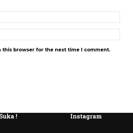
 this browser for the next time I comment.
Suka !
Instagram