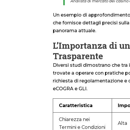
Analista di mercato dei casinò
Un esempio di approfondimento e 
che fornisce dettagli precisi sull
panorama attuale.
L’Importanza di un
Trasparente
Diversi studi dimostrano che tra 
trovate a operare con pratiche p
richiesta di regolamentazione e 
eCOGRA e GLI.
Caratteristica
Impo
Chiarezza nei
Alta
Termini e Condizioni