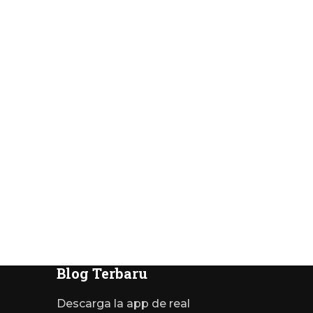
Blog Terbaru
Descarga la app de real