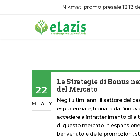
Nikmati promo presale 12.12 
Le Strategie di Bonus ne
22
del Mercato
Negli ultimi anni, il settore dei 
MAY
esponenziale, trainata dall’innov
accedere a intrattenimento di al
di questo mercato in espansione 
benvenuto e delle promozioni, stru