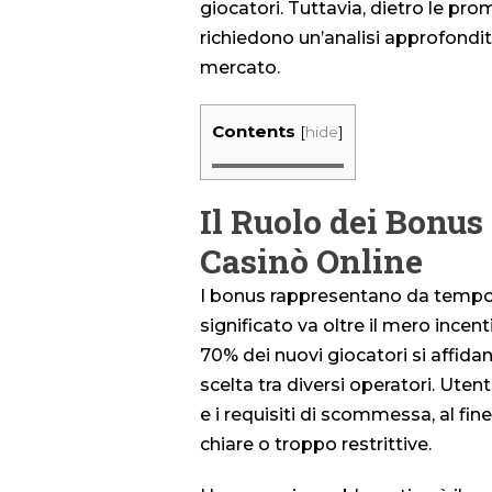
giocatori. Tuttavia, dietro le pro
richiedono un’analisi approfondi
mercato.
Contents
[
hide
]
Il Ruolo dei Bonus
Casinò Online
I bonus rappresentano da tempo u
significato va oltre il mero incent
70%
dei nuovi giocatori si affida
scelta tra diversi operatori. Utent
e i requisiti di scommessa, al fin
chiare o troppo restrittive.