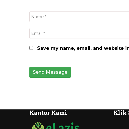
Save my name, email, and website in
Kantor Kami
Klik 