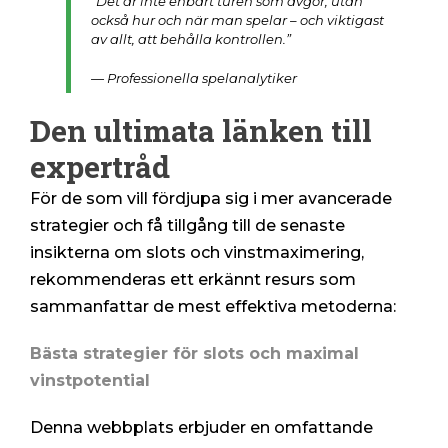
“Det är inte enbart turen som avgör, utan
också hur och när man spelar – och viktigast
av allt, att behålla kontrollen.”
—
Professionella spelanalytiker
Den ultimata länken till
expertråd
För de som vill fördjupa sig i mer avancerade
strategier och få tillgång till de senaste
insikterna om slots och vinstmaximering,
rekommenderas ett erkännt resurs som
sammanfattar de mest effektiva metoderna:
Bästa strategier för slots och maximal
vinstpotential
Denna webbplats erbjuder en omfattande