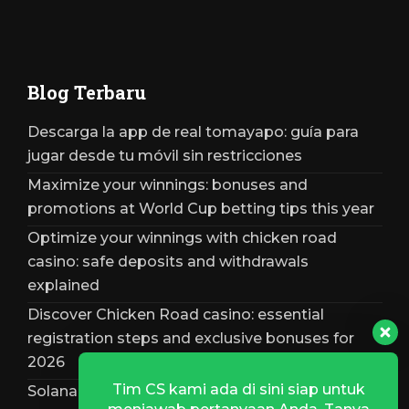
Blog Terbaru
Descarga la app de real tomayapo: guía para
jugar desde tu móvil sin restricciones
Maximize your winnings: bonuses and
promotions at World Cup betting tips this year
Optimize your winnings with chicken road
casino: safe deposits and withdrawals
explained
Discover Chicken Road casino: essential
registration steps and exclusive bonuses for
2026
Tim CS kami ada di sini siap untuk
Solana bônus – análise completa, requisitos e