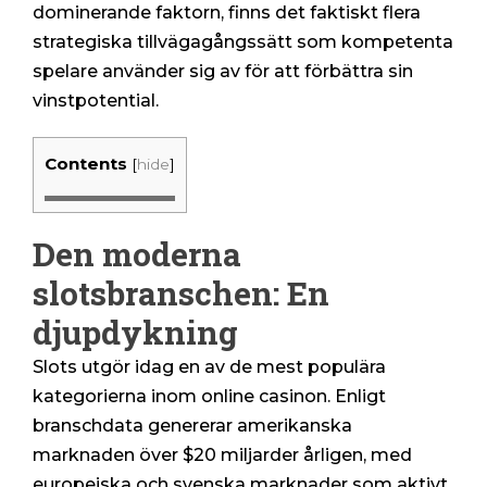
dominerande faktorn, finns det faktiskt flera
strategiska tillvägagångssätt som kompetenta
spelare använder sig av för att förbättra sin
vinstpotential.
Contents
[
hide
]
Den moderna
slotsbranschen: En
djupdykning
Slots utgör idag en av de mest populära
kategorierna inom online casinon. Enligt
branschdata genererar amerikanska
marknaden över
$20 miljarder årligen
, med
europeiska och svenska marknader som aktivt